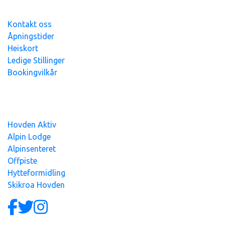
Sengetøy og håndklær medbringes eller leies.
Kontakt oss
Åpningstider
Heiskort
Ledige Stillinger
Bookingvilkår
Hovden Alpin Overnatting AS - org.nr
991
393
765 - Alle
priser er inkl.mva
Hovden Aktiv
Alpin Lodge
Alpinsenteret
Offpiste
Hytteformidling
Skikroa Hovden