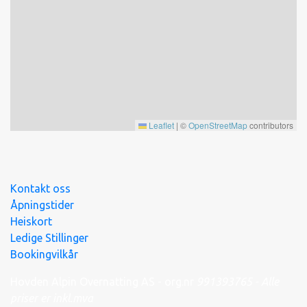
Leaflet
|
©
OpenStreetMap
contributors
Kontakt oss
Åpningstider
Heiskort
Ledige Stillinger
Bookingvilkår
Hovden Alpin Overnatting AS - org.nr
991
393
765 - Alle
priser er inkl.mva