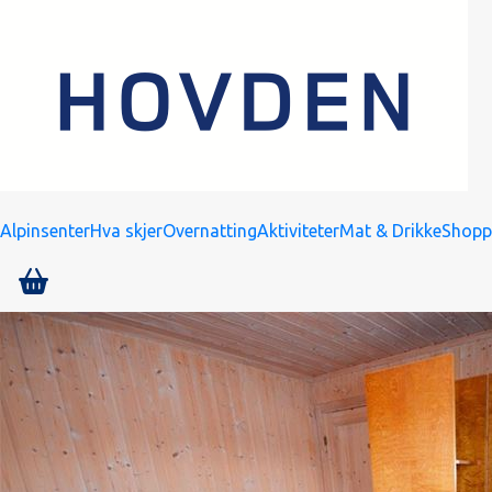
Alpinsenter
Hva skjer
Overnatting
Aktiviteter
Mat & Drikke
Shopp