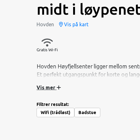
midt i løypene
Hovden
Vis på kart
Gratis Wi-Fi
Hovden Høyfjellsenter ligger mellom sentr
Et perfekt utgangspunkt for korte og lang
Setesdal har å by på.
Vis mer
Hovden Høyfjellsenter
Filtrer resultat:
Tlf: + 47 48 19 97 97
Wifi (trådløst)
Badstue
E-post: post@hovdenhoyfjellsenter.no
Hytter midt i løypenettet på Hovden.