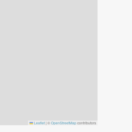
Leaflet
|
©
OpenStreetMap
contributors