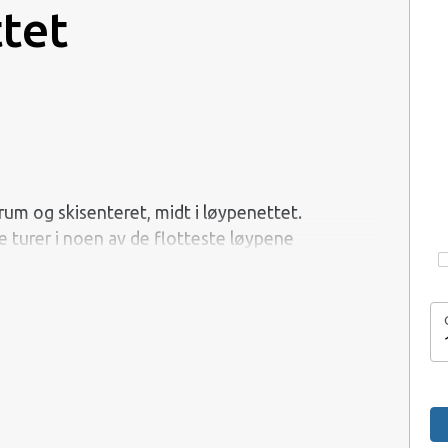
ttet
um og skisenteret, midt i løypenettet.
e turer i noen av de flotteste løypene