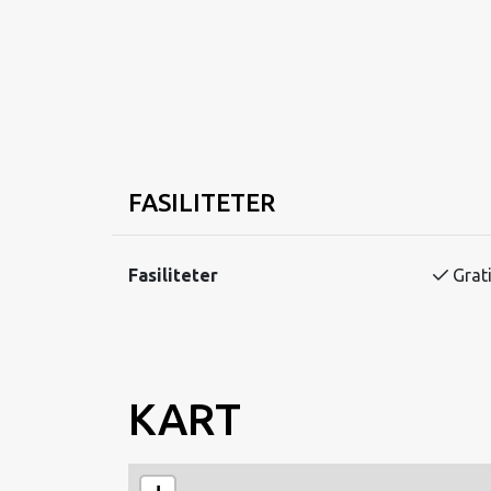
Hovden Høyfjellsenter tilbyr frittliggende og
beliggenhet mellom skisenteret og sentrum.
Hyttene ligger idyllisk til midt i løypenettet, 
langrennsmuligheter.
Fra hyttene er det kort vei til Hovdens mest po
Tursti / langrenn: ca. 50 m
Hovden Fjellbad: ca. 700 m
FASILITETER
Skisenter: ca. 800 m
Sentrum: ca. 900 m
Fasiliteter
Grati
Hyttene har 3–5 soverom og passer godt for 
kapasitet til opptil 12 personer.
Oppholdet er basert på selvhushold.
KART
Det er mulig å leie sengetøy og bestille slutt
Strøm til drift av hytten er inkludert i leieprise
Sauna kan benyttes mot et tillegg på kr. 30 per