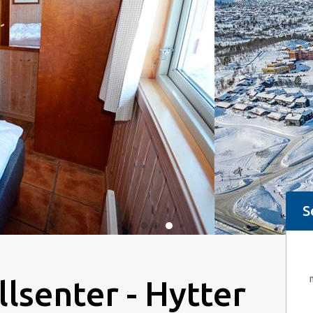
S
lsenter - Hytter