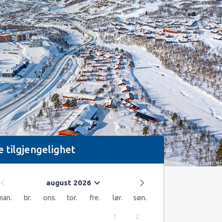
e tilgjengelighet
august 2026
man.
tir.
ons.
tor.
fre.
lør.
søn.
1
2