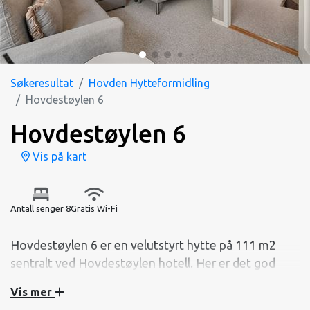
Søkeresultat
Hovden Hytteformidling
Hovdestøylen 6
Hovdestøylen 6
Vis på kart
Antall senger 8
Gratis Wi-Fi
Hovdestøylen 6 er en velutstyrt hytte på 111 m2
sentralt ved Hovdestøylen hotell. Her er det god
plass i 2 etasjer med 1 bad og 1 toalettrom, ekstra
Vis mer
loftstue og opp til 10 senger fordelt på 3 soverom .