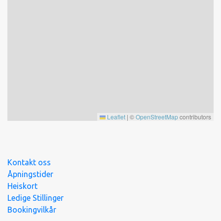
AVSTANDER
Sentrum/Butikk: 600m
Skisenter: 2,0 km
Fiske: 200m
Badeland: 1 km
Ski/turløype: 200 m
UTVASK
Leaflet
|
©
OpenStreetMap
contributors
Ikke inkludert i prisen
Kontakt oss
Åpningstider
Heiskort
Ledige Stillinger
Bookingvilkår