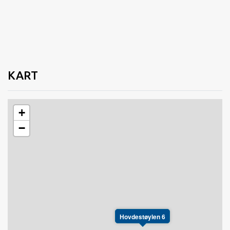
Soverom 3 (andre etasje): Dobbeltseng, samt 2
enkeltsenger og sovesofa.
soverom 4 ( første etasje): Kan leies ut ved forespørsel.
BADEROM
Baderom 1 (første etasje): Dusj, wc,vaskemaskin og
KART
tørketrommel
Baderom 2 (første etasje): wc
+
FASILITETER
−
TV
Utendørsparkering
Oppvaskmaskin
Tørketrommel
Vaskemaskin
Terrasse
El bil lader
Hovdestøylen 6