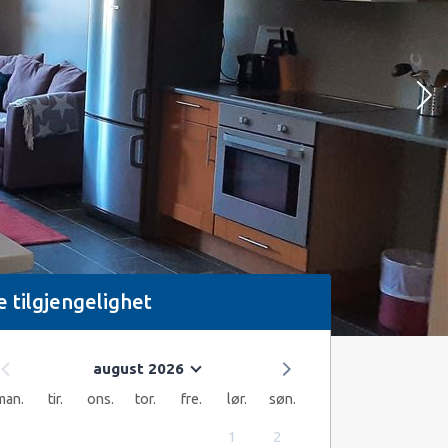
e tilgjengelighet
august 2026
man.
tir.
ons.
tor.
fre.
lør.
søn.
1
2