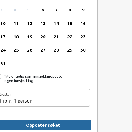
3
4
5
6
7
8
9
10
11
12
13
14
15
16
17
18
19
20
21
22
23
24
25
26
27
28
29
30
31
Tilgjengelig som innsjekkingsdato
Ingen innsjekking
Gjester
1 rom, 1 person
Oppdater søket