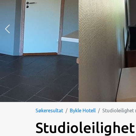
Søkeresultat
Bykle Hotell
Studioleilighe
Studioleilighe