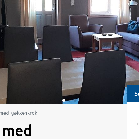
S
t med kjøkkenkrok
t med