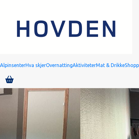
Alpinsenter
Hva skjer
Overnatting
Aktiviteter
Mat & Drikke
Shopp