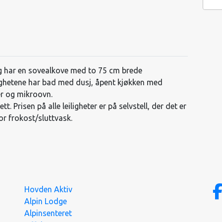
 og har en sovealkove med to 75 cm brede
ighetene har bad med dusj, åpent kjøkken med
er og mikroovn.
t. Prisen på alle leiligheter er på selvstell, der det er
for frokost/sluttvask.
Hovden Aktiv
Alpin Lodge
Alpinsenteret