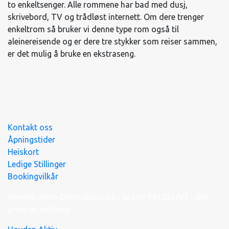
to enkeltsenger. Alle rommene har bad med dusj,
skrivebord, TV og trådløst internett. Om dere trenger
enkeltrom så bruker vi denne type rom også til
aleinereisende og er dere tre stykker som reiser sammen,
er det mulig å bruke en ekstraseng.
Kontakt oss
Åpningstider
Heiskort
Ledige Stillinger
Bookingvilkår
Hovden Alpin Overnatting AS - org.nr
991
393
765 - Alle
priser er inkl.mva