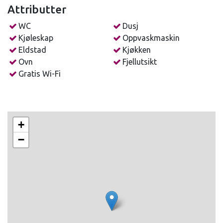
Attributter
FASILITETER
WC
Dusj
Internett
Kjøleskap
Oppvaskmaskin
Apple TV
Eldstad
Kjøkken
Utendørs parkering
Ovn
Fjellutsikt
Bålpanne
Gratis Wi-Fi
Grill
Oppvaskmaskin
Terrasse
Peis
+
−
Kjæledyr er ikke tillatt.
AVSTANDER:
Sentrum/Butikk: 2,5 km
Skisenter: 2,5 km
Fiske: 0,2 km
Badeland: 2,0 km