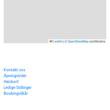
Ski/turløype: 0,2 km
UTVASK
Ikke inkludert i prisen
Leaflet
|
©
OpenStreetMap
contributors
Kontakt oss
Åpningstider
Heiskort
Ledige Stillinger
Bookingvilkår
Hovden Alpin Overnatting AS - org.nr
991
393
765 - Alle
priser er inkl.mva