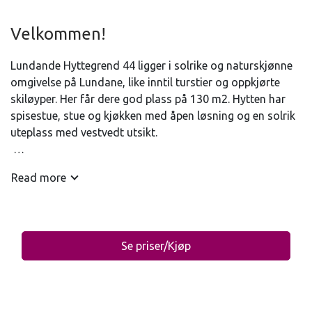
Velkommen!
Lundande Hyttegrend 44 ligger i solrike og naturskjønne
omgivelse på Lundane, like inntil turstier og oppkjørte
skiløyper. Her får dere god plass på 130 m2. Hytten har
spisestue, stue og kjøkken med åpen løsning og en solrik
uteplass med vestvedt utsikt.
SOVEROM
Read more
Soverom 1 (første etasje): Dobbeltseng
Soverom 2 (første etasje): Dobbeltseng
Soverom 3 (andre etasje): Trippelseng
Soverom 4 (andre etasje): Trippelseng
Se priser/Kjøp
BADEROM
Første etasje: Bad med dusj
Andre etasje: Bad med dusj