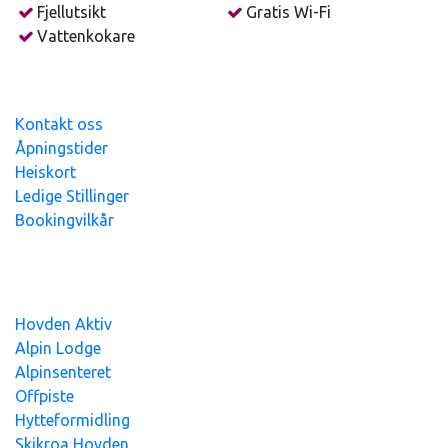
Fjellutsikt
Gratis Wi-Fi
Vattenkokare
Kontakt oss
Åpningstider
Heiskort
Ledige Stillinger
Bookingvilkår
Hovden Alpin Overnatting AS - org.nr
991
393
765 - Alle
priser er inkl.mva
Hovden Aktiv
Alpin Lodge
Alpinsenteret
Offpiste
Hytteformidling
Skikroa Hovden