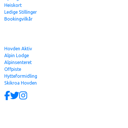
Heiskort
Ledige Stillinger
Bookingvilkår
Hovden Alpin Overnatting AS - org.nr
991
393
765 - Alle
priser er inkl.mva
Hovden Aktiv
Alpin Lodge
Alpinsenteret
Offpiste
Hytteformidling
Skikroa Hovden
Site produced by
Visit Group
with
Citybreak™ Information
& Reservation System.