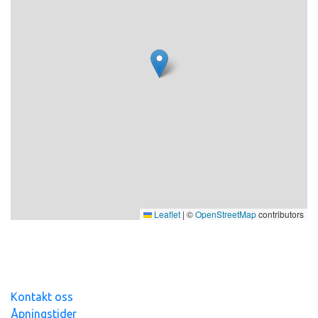
AVSTANDER
Sentrum/Butikk: 2,0 km
Skisenter: 1,0 km
Fiske: 4,0 km
Badeland: 2,0 km
Ski/turløype: 0,4 km
Leaflet
|
©
OpenStreetMap
contributors
Kontakt oss
Åpningstider