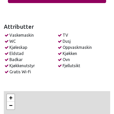
Soverom 5 (andre etasje): Dobbeltseng
BADEROM
Første etasje: Bad med dusj og vaskemaskin
Attributter
Andre etasje: Bad med badekar
Vaskemaskin
TV
WC
Dusj
Kjøleskap
Oppvaskmaskin
FASILITETER
Eldstad
Kjøkken
Internett
Badkar
Ovn
TV
Kjøkkenutstyr
Fjellutsikt
Bod
Gratis Wi-Fi
Oppvaskmaskin
Vaskemaskin
Terrasse
Peis
Badekar
+
−