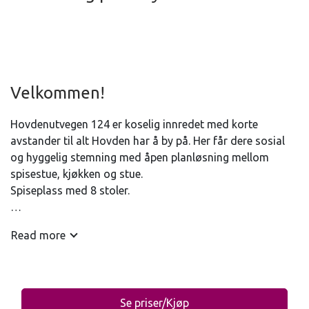
Velkommen!
Hovdenutvegen 124 er koselig innredet med korte
avstander til alt Hovden har å by på. Her får dere sosial
og hyggelig stemning med åpen planløsning mellom
spisestue, kjøkken og stue.
Spiseplass med 8 stoler.
Read more
SOVEROM
Soverom 1 (første etasje): Dobbeltseng
Soverom 2 (andre etasje): Dobbeltseng
Soverom 3 (andre etasje): Dobbeltseng
Se priser/Kjøp
Soverom 4 (andre etasje): Dobbeltseng