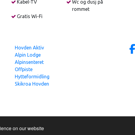
Kabel-TV
Wc og dusj på
rommet
ode matopplevelsen. Kombinert med kunnskapen om
Gratis Wi-Fi
 vinkart av høy kvalitet! Frokosten er inkludert, og
 Otra!
ed spørsmål på post@hovdestoylen.com eller telefon,
Hovden Aktiv
Alpin Lodge
Alpinsenteret
l Hovdestøylen !
Offpiste
Hytteformidling
Skikroa Hovden
Information & Reservation System.
rience on our website