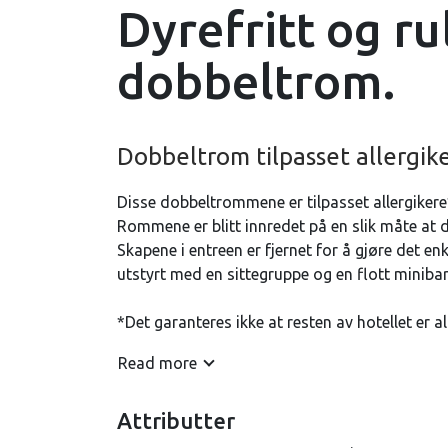
Dyrefritt og ru
dobbeltrom.
Dobbeltrom tilpasset allergike
Disse dobbeltrommene er tilpasset allergikere* og
Rommene er blitt innredet på en slik måte at 
Skapene i entreen er fjernet for å gjøre det 
utstyrt med en sittegruppe og en flott minibar
*Det garanteres ikke at resten av hotellet er alle
Read more
Fra terassen på Hovdestøylen får du umiddelba
Attributter
langt inn på vidda. Hovden Alpinsenter ligger, 
det tilbud for alle aldre og ferdighetsnivåer