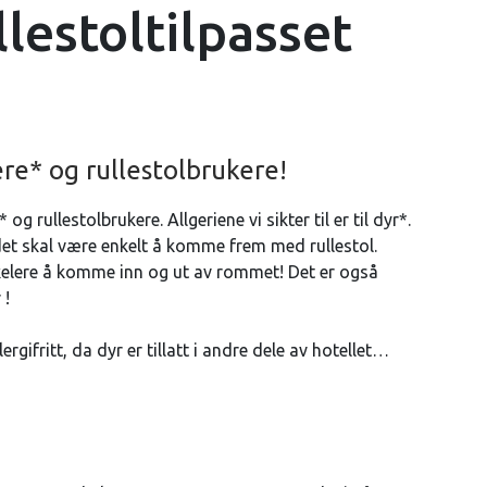
llestoltilpasset
re* og rullestolbrukere!
 rullestolbrukere. Allgeriene vi sikter til er til dyr*.
det skal være enkelt å komme frem med rullestol.
enkelere å komme inn og ut av rommet! Det er også
 !
rgifritt, da dyr er tillatt i andre dele av hotellet
rt tilgang til langrennsettverket som strekker seg
med sine 7 heiser og trekk, en liten kjøretur unna. Her er
, samt mange gode restauranter!