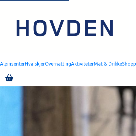
Alpinsenter
Hva skjer
Overnatting
Aktiviteter
Mat & Drikke
Shopp